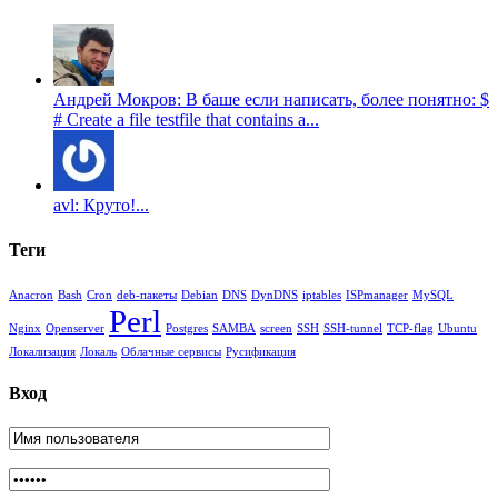
Андрей Мокров: В баше если написать, более понятно: $
# Create a file testfile that contains a...
avl: Круто!...
Теги
Anacron
Bash
Cron
deb-пакеты
Debian
DNS
DynDNS
iptables
ISPmanager
MySQL
Perl
Nginx
Openserver
Postgres
SAMBA
screen
SSH
SSH-tunnel
TCP-flag
Ubuntu
Локализация
Локаль
Облачные сервисы
Русификация
Вход