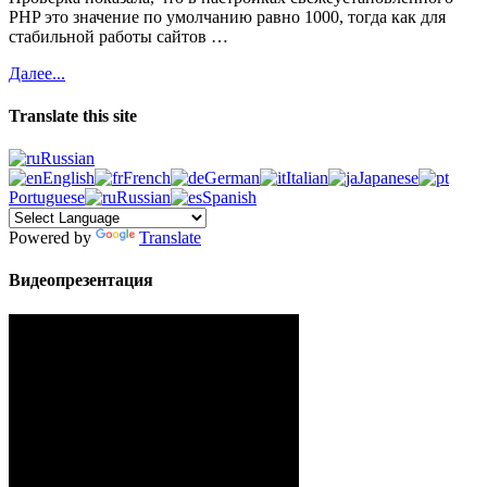
PHP это значение по умолчанию равно 1000, тогда как для
стабильной работы сайтов …
Далее...
Translate this site
Russian
English
French
German
Italian
Japanese
Portuguese
Russian
Spanish
Powered by
Translate
Видеопрезентация