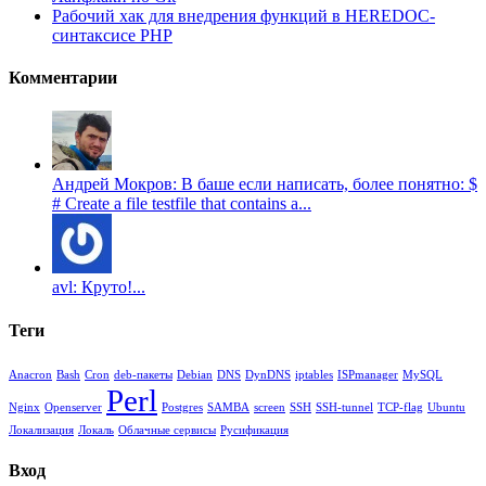
Рабочий хак для внедрения функций в HEREDOC-
синтаксисе PHP
Комментарии
Андрей Мокров: В баше если написать, более понятно: $
# Create a file testfile that contains a...
avl: Круто!...
Теги
Anacron
Bash
Cron
deb-пакеты
Debian
DNS
DynDNS
iptables
ISPmanager
MySQL
Perl
Nginx
Openserver
Postgres
SAMBA
screen
SSH
SSH-tunnel
TCP-flag
Ubuntu
Локализация
Локаль
Облачные сервисы
Русификация
Вход