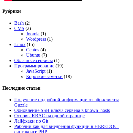
Рубрики
Bash
(2)
CMS
(2)
Joomla
(1)
Wordpress
(1)
Linux
(15)
Centos
(4)
Ubuntu
(7)
Облачные сервисы
(1)
Программирование
(19)
JavaScript
(1)
Короткие заметки
(18)
Последние статьи
Получение подробной информации от http-клиента
Guzzle
Обновление SSH-ключа сервера в known_hosts
Основы RBAC на одной странице
Лайфхаки по Git
Рабочий хак для внедрения функций в HEREDOC-
синтаксисе PHP