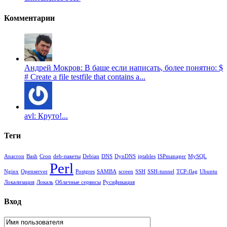
Комментарии
Андрей Мокров: В баше если написать, более понятно: $
# Create a file testfile that contains a...
avl: Круто!...
Теги
Anacron
Bash
Cron
deb-пакеты
Debian
DNS
DynDNS
iptables
ISPmanager
MySQL
Perl
Nginx
Openserver
Postgres
SAMBA
screen
SSH
SSH-tunnel
TCP-flag
Ubuntu
Локализация
Локаль
Облачные сервисы
Русификация
Вход