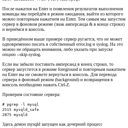
После нажатия на Enter и появления результатов выполнения
команды мы перейдём в режим ожидания, выйти из которого
можно повторным нажатием на Enter. Тем самым мы запустим
сервер в фоновом режиме (знак амперсанда & в конце строки)
и вернёмся в консоль.
В приведённом выше примере сервер ругается, что не может
одновременно писать в собственный error.log и syslog. На это
можно не обращать внимания, либо указать при запуске
опцию --skip-syslog.
Если вы забыли поставить амперсанд в конец строки, то
сервер запустится в режиме foreground и повторным нажатием
на Enter вы не сможете вернуться в консоль. Для перевода
сервера в фоновый режим (background) и возвращения в
консоль необходимо нажать Ctrl-Z.
Проверим состояние сервера:
# pgrep -l mysql
2515 mysqld_safe
2875 mysqld
Здесь демон mysqld запущен как дочерний процесс