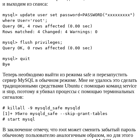
и выходим из сеанса:
mysql> update user set password=PASSWORD("xxxxxxxxx")
where User='root';
Query OK, 4 rows affected (0.00 sec)
Rows matched: 4 Changed: 4 Warnings: 0
mysql> flush privileges;
Query OK, 0 rows affected (0.00 sec)
mysql> quit
Bye
Теперь необходимо выйти из режима safe и перезапустить
сервер MySQL в обычном режиме. Мне не удалось это сделать
традиционными средствами Ubuntu с помощью команд service
и stop, поэтому я убивал процессы с помощью терминальных
сигналов:
# killall -9 mysqld_safe mysqld
[1]+ Убито mysqld_safe --skip-grant-tables
# start mysql
В заключение отмечу, что root может сменить забытый пароль
обычному пользователю аналогичным образом, но для этого