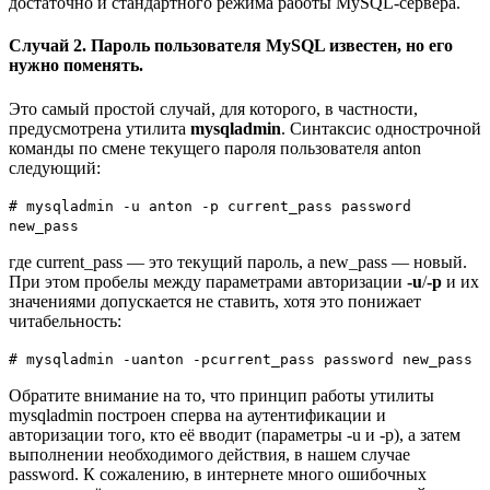
достаточно и стандартного режима работы MySQL-сервера.
Случай 2. Пароль пользователя MySQL известен, но его
нужно поменять.
Это самый простой случай, для которого, в частности,
предусмотрена утилита
mysqladmin
. Синтаксис однострочной
команды по смене текущего пароля пользователя anton
следующий:
# mysqladmin -u anton -p current_pass password
new_pass
где current_pass — это текущий пароль, а new_pass — новый.
При этом пробелы между параметрами авторизации
-u
/
-p
и их
значениями допускается не ставить, хотя это понижает
читабельность:
# mysqladmin -uanton -pcurrent_pass password new_pass
Обратите внимание на то, что принцип работы утилиты
mysqladmin построен сперва на аутентификации и
авторизации того, кто её вводит (параметры -u и -p), а затем
выполнении необходимого действия, в нашем случае
password. К сожалению, в интернете много ошибочных