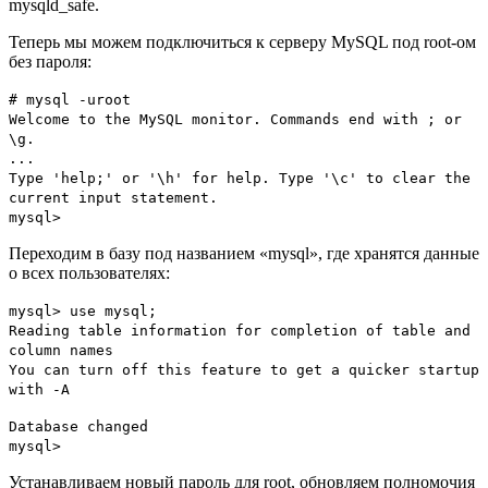
mysqld_safe.
Теперь мы можем подключиться к серверу MySQL под root-ом
без пароля:
# mysql -uroot
Welcome to the MySQL monitor. Commands end with ; or
\g.
...
Type 'help;' or '\h' for help. Type '\c' to clear the
current input statement.
mysql>
Переходим в базу под названием «mysql», где хранятся данные
о всех пользователях:
mysql> use mysql;
Reading table information for completion of table and
column names
You can turn off this feature to get a quicker startup
with -A
Database changed
mysql>
Устанавливаем новый пароль для root, обновляем полномочия