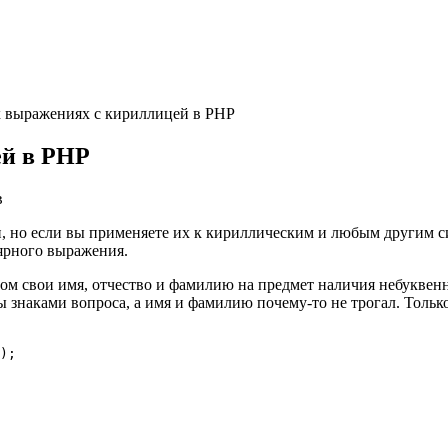
 выражениях с кириллицей в PHP
ей в PHP
в
но если вы применяете их к кириллическим и любым другим сим
ярного выражения.
спом свои имя, отчество и фамилию на предмет наличия небуквен
вы знаками вопроса, а имя и фамилию почему-то не трогал. Толь
);