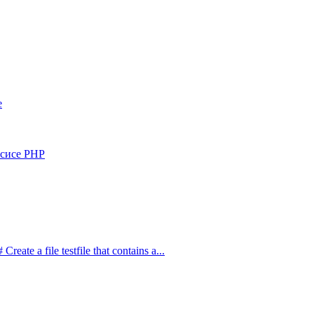
e
сисе PHP
e a file testfile that contains a...