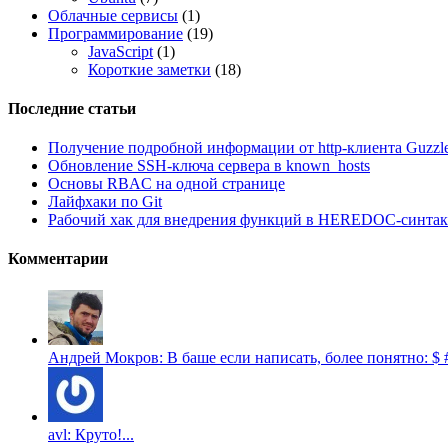
Облачные сервисы
(1)
Программирование
(19)
JavaScript
(1)
Короткие заметки
(18)
Последние статьи
Получение подробной информации от http-клиента Guzzl
Обновление SSH-ключа сервера в known_hosts
Основы RBAC на одной странице
Лайфхаки по Git
Рабочий хак для внедрения функций в HEREDOC-синтак
Комментарии
Андрей Мокров: В баше если написать, более понятно: $ # Creat
avl: Круто!...