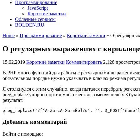
Программирование
JavaScript
Короткие заметки
Облачные сервисы
BOLDEN.RU
Home
»
Программирование
»
Короткие заметки
»
О регулярных
О регулярных выражениях с кириллиц
15.02.2019
Короткие заметки
Комментировать
2,126 просмотро
В PHP много функций для работы с регулярными выражениями, 
обязательном порядке нужно указывать в ключах режима регул
Я столкнулся с этим случайно, когда пытался перебрать регек
preg_replace упорно портил моё отчество, заменяя целых 3 бук
результат:
preg_replace('/[^A-Za-zА-Яа-яЁё]/u', '', $_POST['name']
Добавить комментарий
Войти с помощью: