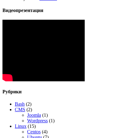
Видеопрезентация
Рубрики
Bash
(2)
CMS
(2)
Joomla
(1)
Wordpress
(1)
Linux
(15)
Centos
(4)
Ubuntu
(7)