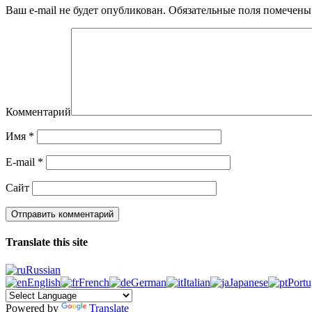
Ваш e-mail не будет опубликован.
Обязательные поля помечен
Комментарий
Имя
*
E-mail
*
Сайт
Translate this site
Russian
English
French
German
Italian
Japanese
Portu
Powered by
Translate